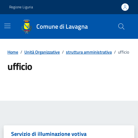
Vai ai contenuti
Vai al footer
Regione Liguria
Comune di Lavagna
Home
/
Unità Organizzative
/
struttura amministrativa
/
ufficio
ufficio
Dettagli del tipo di unità organ
Servizio di illuminazione votiva