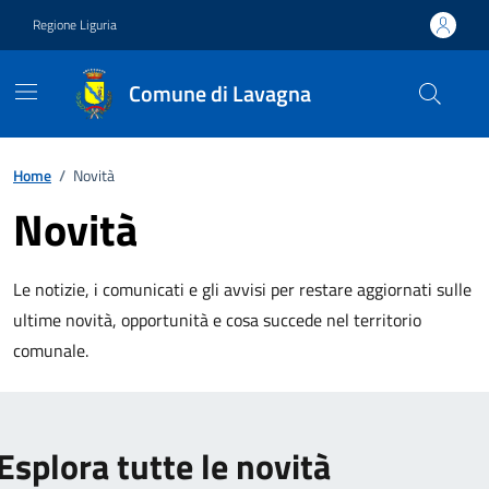
Vai ai contenuti
Vai al footer
Regione Liguria
Comune di Lavagna
Home
/
Novità
Novità
Le notizie, i comunicati e gli avvisi per restare aggiornati sulle
ultime novità, opportunità e cosa succede nel territorio
comunale.
Esplora tutte le novità