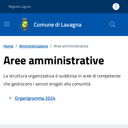
Vai ai contenuti
Vai al footer
Regione Liguria
Comune di Lavagna
Home
/
Amministrazione
/
Aree amministrative
Aree amministrative
La struttura organizzativa è suddivisa in aree di competenze
che gestiscono i servizi erogati alla comunità.
Organigramma 2024