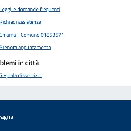
Leggi le domande frequenti
Richiedi assistenza
Chiama il Comune 01853671
Prenota appuntamento
blemi in città
Segnala disservizio
vagna