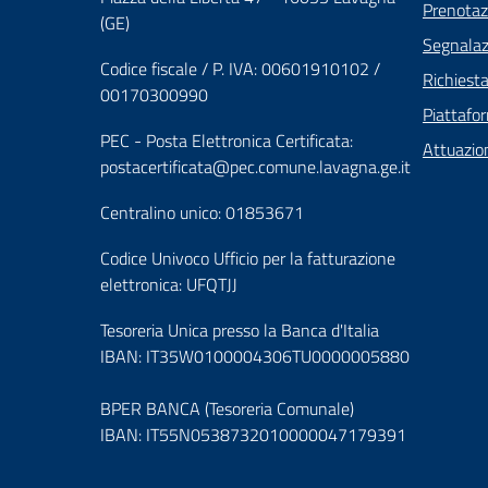
Prenota
(GE)
Segnalazi
Codice fiscale / P. IVA: 00601910102 /
Richiest
00170300990
Piattafo
PEC - Posta Elettronica Certificata:
Attuazio
postacertificata@pec.comune.lavagna.ge.it
Centralino unico: 01853671
Codice Univoco Ufficio per la fatturazione
elettronica: UFQTJJ
Tesoreria Unica presso la Banca d'Italia
IBAN: IT35W0100004306TU0000005880
BPER BANCA (Tesoreria Comunale)
IBAN: IT55N0538732010000047179391