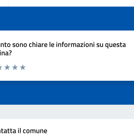
nto sono chiare le informazioni su questa
ina?
a 1 stelle su 5
luta 2 stelle su 5
Valuta 3 stelle su 5
Valuta 4 stelle su 5
Valuta 5 stelle su 5
tatta il comune