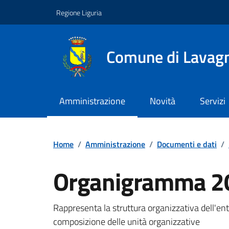
Vai ai contenuti
Vai al footer
Regione Liguria
Comune di Lavag
Amministrazione
Novità
Servizi
Home
/
Amministrazione
/
Documenti e dati
/
Organigramma 2
Documento pubblic
Rappresenta la struttura organizzativa dell'ente
composizione delle unità organizzative