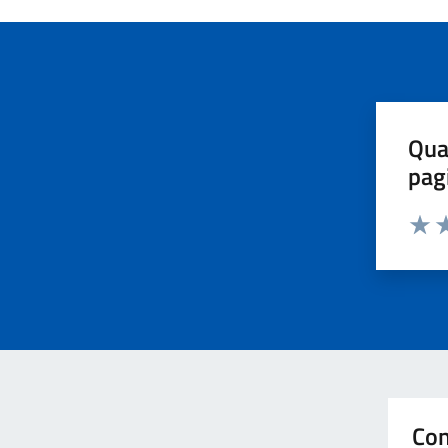
Qua
pag
Valut
Va
Con