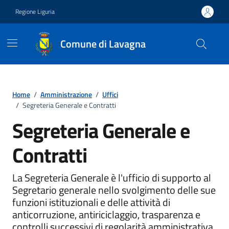
Vai ai contenuti
Vai al footer
Regione Liguria
Comune di Lavagna
Home
/
Amministrazione
/
Uffici
/
Segreteria Generale e Contratti
Segreteria Generale e
Contratti
Unità organizzativa
La Segreteria Generale è l'ufficio di supporto al
Segretario generale nello svolgimento delle sue
funzioni istituzionali e delle attività di
anticorruzione, antiriciclaggio, trasparenza e
controlli successivi di regolarità amministrativa