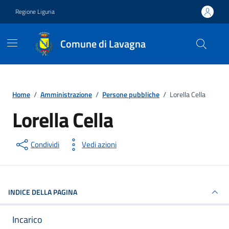
Vai ai contenuti
Vai al footer
Regione Liguria
Comune di Lavagna
Home
/
Amministrazione
/
Persone pubbliche
/
Lorella Cella
Lorella Cella
Persona pubblica
Condividi
Vedi azioni
INDICE DELLA PAGINA
Incarico