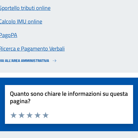
Sportello tributi online
Calcolo IMU online
PagoPA
Ricerca e Pagamento Verbali
VAI ALL’AREA AMMINISTRATIVA
Quanto sono chiare le informazioni su questa
pagina?
Valuta 1 stelle su 5
Valuta 2 stelle su 5
Valuta 3 stelle su 5
Valuta 4 stelle su 5
Valuta 5 stelle su 5