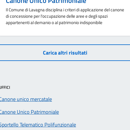
Canone Unico Patrimoniale
Il Comune di Lavagna disciplina i criteri di applicazione del canone
di concessione per l'occupazione delle aree e degli spazi
appartenenti al demanio o al patrimonio indisponibile
Carica altri risultati
UFFICI
Canone unico mercatale
Canone Unico Patrimoniale
Sportello Telematico Polifunzionale