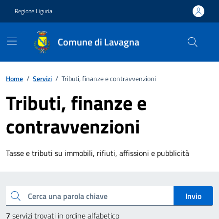
Vai ai contenuti
Vai al footer
Regione Liguria
Comune di Lavagna
Home
/
Servizi
/
Tributi, finanze e contravvenzioni
Tributi, finanze e
contravvenzioni
Tasse e tributi su immobili, rifiuti, affissioni e pubblicità
splora tutti i servizi
Cerca una parola chiave
Invio
7
servizi trovati in ordine alfabetico