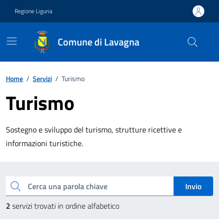
Vai ai contenuti
Vai al footer
Regione Liguria
Comune di Lavagna
Home
/
Servizi
/
Turismo
Turismo
Sostegno e sviluppo del turismo, strutture ricettive e
informazioni turistiche.
splora tutti i servizi
Cerca una parola chiave
Invio
2
servizi trovati in ordine alfabetico