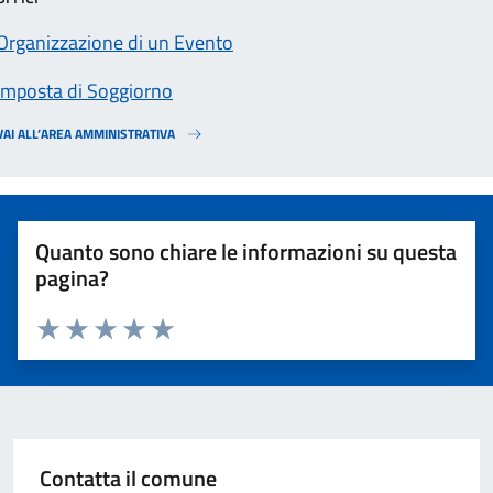
Organizzazione di un Evento
Imposta di Soggiorno
VAI ALL’AREA AMMINISTRATIVA
Quanto sono chiare le informazioni su questa
pagina?
Valuta 1 stelle su 5
Valuta 2 stelle su 5
Valuta 3 stelle su 5
Valuta 4 stelle su 5
Valuta 5 stelle su 5
Contatta il comune