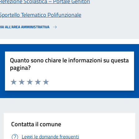
Refezione Scolastica – Portale Genitori
Sportello Telematico Polifunzionale
VAI ALL’AREA AMMINISTRATIVA
Quanto sono chiare le informazioni su questa
pagina?
Valuta 1 stelle su 5
Valuta 2 stelle su 5
Valuta 3 stelle su 5
Valuta 4 stelle su 5
Valuta 5 stelle su 5
Contatta il comune
Leggi le domande frequenti