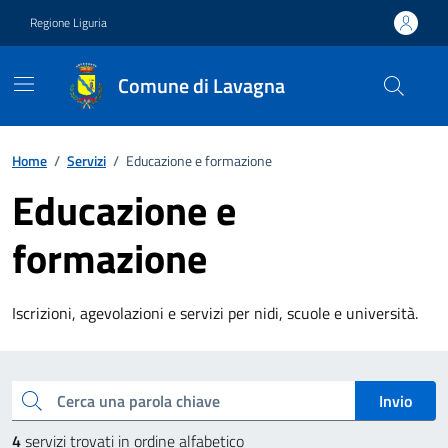
Vai ai contenuti
Vai al footer
Regione Liguria
Comune di Lavagna
Home
/
Servizi
/
Educazione e formazione
Educazione e
formazione
Iscrizioni, agevolazioni e servizi per nidi, scuole e università.
splora tutti i servizi
Cerca una parola chiave
Invio
4
servizi trovati in ordine alfabetico