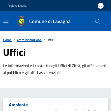
Vai ai contenuti
Vai al footer
Regione Liguria
Comune di Lavagna
Home
/
Amministrazione
/
Uffici
Uffici
Le informazioni e i contatti degli Uffici di Città, gli uffici aperti
al pubblico e gli uffici assistenziali.
Elenco delle unità organizzativ
Ambiente