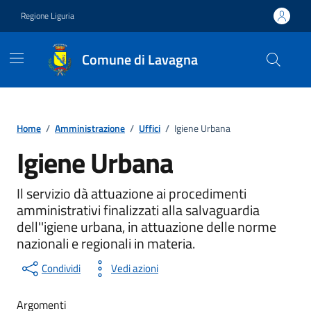
Vai ai contenuti
Vai al footer
Regione Liguria
Comune di Lavagna
Home
/
Amministrazione
/
Uffici
/
Igiene Urbana
Igiene Urbana
Unità organizzativa
Il servizio dà attuazione ai procedimenti
amministrativi finalizzati alla salvaguardia
dell''igiene urbana, in attuazione delle norme
nazionali e regionali in materia.
Condividi
Vedi azioni
Argomenti