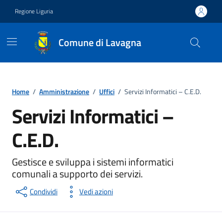
Vai ai contenuti
Vai al footer
Regione Liguria
Comune di Lavagna
Home
/
Amministrazione
/
Uffici
/
Servizi Informatici – C.E.D.
Servizi Informatici –
C.E.D.
Unità organizzativa
Gestisce e sviluppa i sistemi informatici
comunali a supporto dei servizi.
Condividi
Vedi azioni