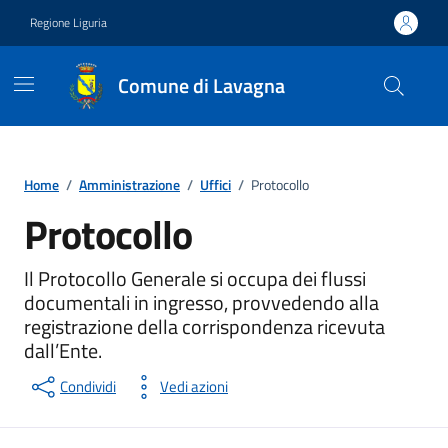
Vai ai contenuti
Vai al footer
Regione Liguria
Comune di Lavagna
Home
/
Amministrazione
/
Uffici
/
Protocollo
Protocollo
Unità organizzativa
Il Protocollo Generale si occupa dei flussi
documentali in ingresso, provvedendo alla
registrazione della corrispondenza ricevuta
dall’Ente.
Condividi
Vedi azioni