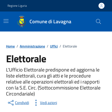
Vai ai contenuti
Vai al footer
Regione Liguria
Comune di Lavagna
Home
/
Amministrazione
/
Uffici
/
Elettorale
Elettorale
Unità organizzativa
L'Ufficio Elettorale predispone ed aggiorna le
liste elettorali, cura gli atti e le procedure
relative alle operazioni elettorali ed i rapporti
con la S.E. Circ. (Sottocommissione Elettorale
Circondariale)
Condividi
Vedi azioni