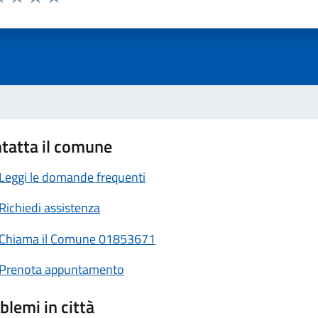
a 1 stelle su 5
luta 2 stelle su 5
Valuta 3 stelle su 5
Valuta 4 stelle su 5
Valuta 5 stelle su 5
tatta il comune
Leggi le domande frequenti
Richiedi assistenza
Chiama il Comune 01853671
Prenota appuntamento
blemi in città