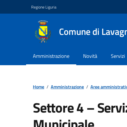
Vai ai contenuti
Vai al footer
Regione Liguria
Comune di Lavag
Amministrazione
Novità
Servizi
Home
/
Amministrazione
/
Aree amministrati
Settore 4 – Serviz
Municipale