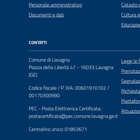
Personale amministrativo
Catasto e
Documenti e dati
Cultura 
Educazio
CONTATTI
Comune di Lavagna
Leggi le
Piazza della Libertà 47 - 16033 Lavagna
Prenota
(GE)
Segnalazi
Codice fiscale / P. IVA: 00601910102 /
Richiest
00170300990
Piattafo
PEC - Posta Elettronica Certificata:
Attuazio
postacertificata@pec.comune.lavagna.ge.it
Centralino unico: 01853671