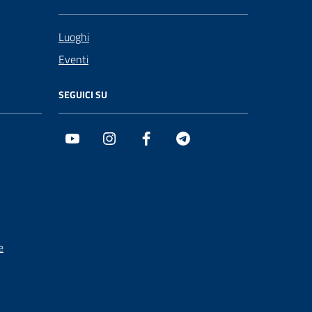
Luoghi
Eventi
SEGUICI SU
Youtube
Instagram
Facebook
Telegram
e