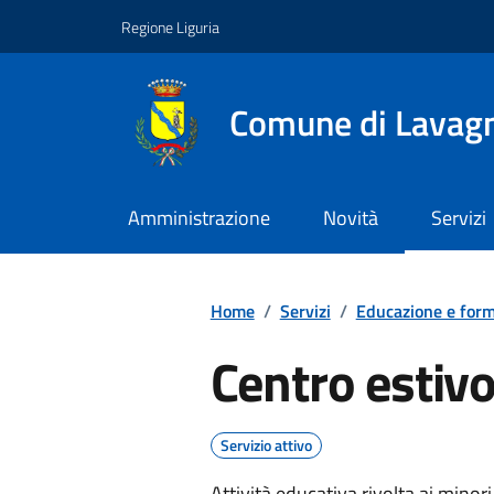
Vai ai contenuti
Vai al footer
Regione Liguria
Comune di Lavag
Amministrazione
Novità
Servizi
Home
/
Servizi
/
Educazione e for
Centro estiv
Servizio attivo
Attività educativa rivolta ai minori