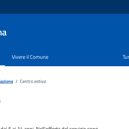
na
Vivere il Comune
Tu
mazione
/
Centro estivo
o
 dai 5 ai 14 anni. Nell'offerta del servizio sono