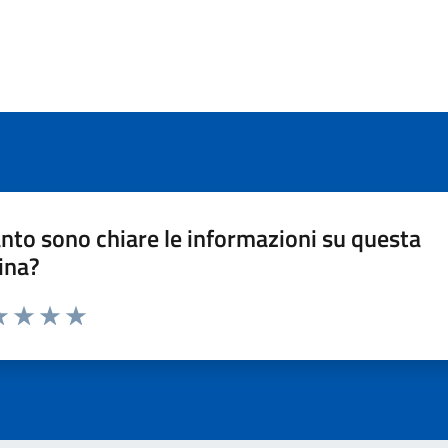
nto sono chiare le informazioni su questa
ina?
a 1 stelle su 5
luta 2 stelle su 5
Valuta 3 stelle su 5
Valuta 4 stelle su 5
Valuta 5 stelle su 5