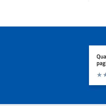
Qua
pag
Valut
Va