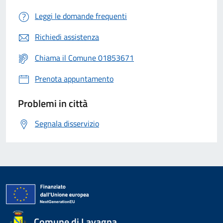
Leggi le domande frequenti
Richiedi assistenza
Chiama il Comune 01853671
Prenota appuntamento
Problemi in città
Segnala disservizio
Comune di Lavagna