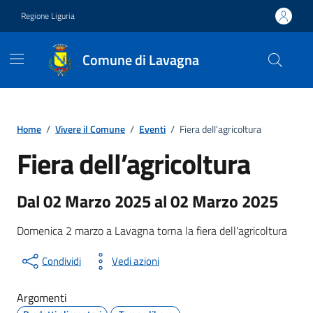
Vai ai contenuti
Vai al footer
Regione Liguria
Comune di Lavagna
Home
/
Vivere il Comune
/
Eventi
/
Fiera dell’agricoltura
Fiera dell’agricoltura
Evento
Dal 02 Marzo 2025 al 02 Marzo 2025
Domenica 2 marzo a Lavagna torna la fiera dell'agricoltura
Condividi
Vedi azioni
Argomenti