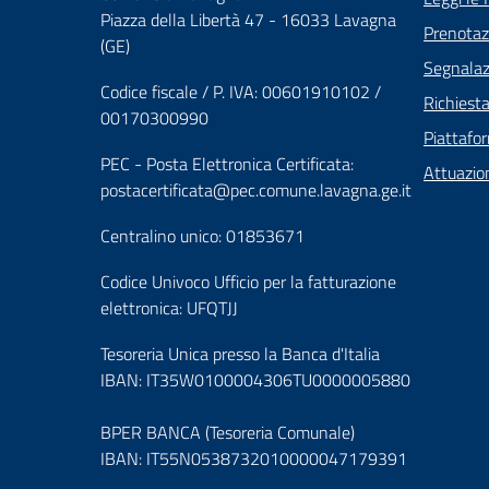
Piazza della Libertà 47 - 16033 Lavagna
Prenota
(GE)
Segnalazi
Codice fiscale / P. IVA: 00601910102 /
Richiest
00170300990
Piattafo
PEC - Posta Elettronica Certificata:
Attuazio
postacertificata@pec.comune.lavagna.ge.it
Centralino unico: 01853671
Codice Univoco Ufficio per la fatturazione
elettronica: UFQTJJ
Tesoreria Unica presso la Banca d'Italia
IBAN: IT35W0100004306TU0000005880
BPER BANCA (Tesoreria Comunale)
IBAN: IT55N0538732010000047179391