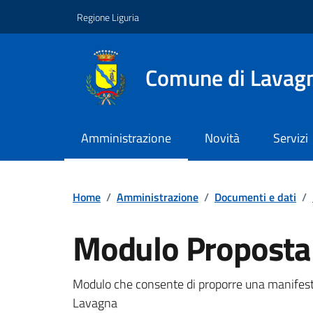
Vai ai contenuti
Vai al footer
Regione Liguria
Comune di Lavag
Amministrazione
Novità
Servizi
Home
/
Amministrazione
/
Documenti e dati
/
Modulo Proposta
Documento pubblic
Modulo che consente di proporre una manifest
Lavagna