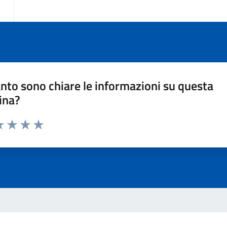
nto sono chiare le informazioni su questa
ina?
a 1 stelle su 5
luta 2 stelle su 5
Valuta 3 stelle su 5
Valuta 4 stelle su 5
Valuta 5 stelle su 5