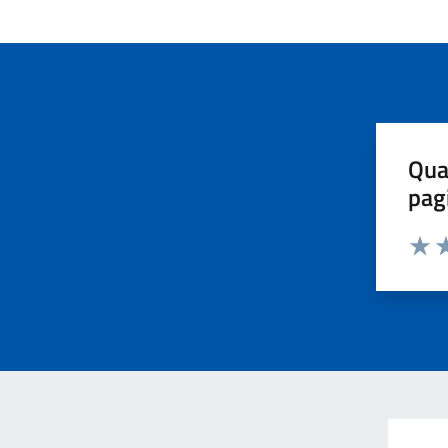
Qua
pag
Valut
Va