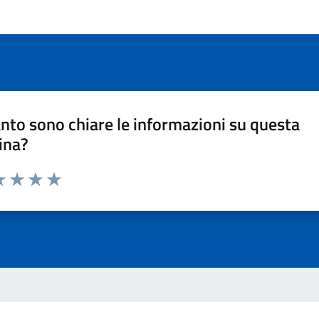
nto sono chiare le informazioni su questa
ina?
a 1 stelle su 5
luta 2 stelle su 5
Valuta 3 stelle su 5
Valuta 4 stelle su 5
Valuta 5 stelle su 5