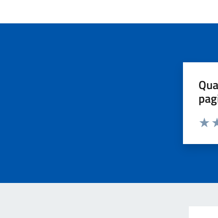
Qua
pag
Valut
Va