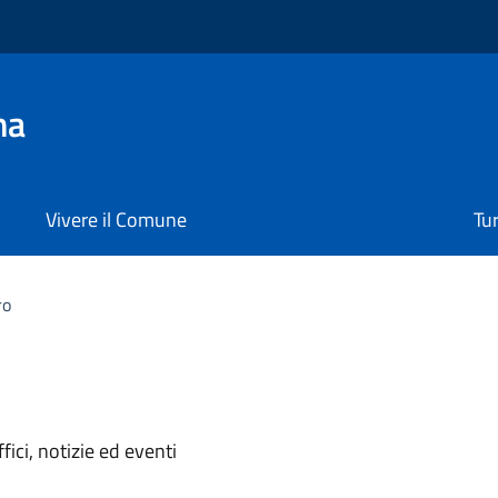
na
Vivere il Comune
Tu
ro
'argomento
ici, notizie ed eventi