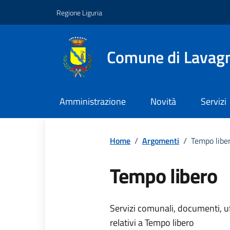
Vai ai contenuti
Vai al footer
Regione Liguria
Comune di Lavag
Amministrazione
Novità
Servizi
Home
/
Argomenti
/
Tempo libe
Tempo libero
Dettagli dell
Servizi comunali, documenti, uff
relativi a Tempo libero