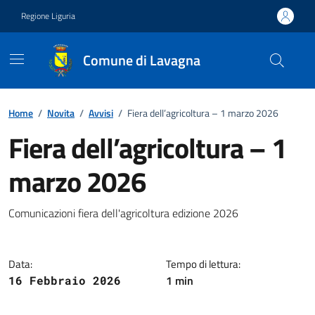
Vai ai contenuti
Vai al footer
Regione Liguria
Comune di Lavagna
Home
/
Novita
/
Avvisi
/
Fiera dell’agricoltura – 1 marzo 2026
Fiera dell’agricoltura – 1
marzo 2026
Notizia
Comunicazioni fiera dell'agricoltura edizione 2026
Data:
Tempo di lettura:
1 min
16 Febbraio 2026