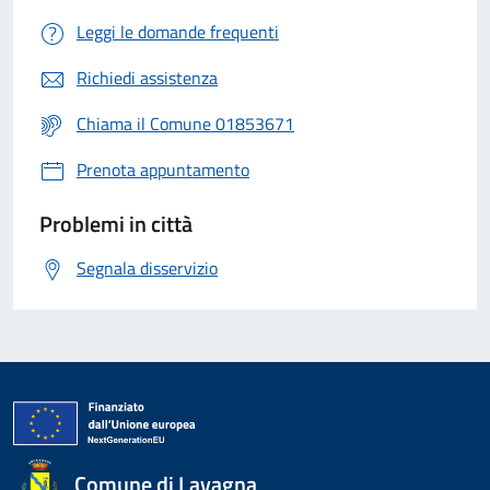
Leggi le domande frequenti
Richiedi assistenza
Chiama il Comune 01853671
Prenota appuntamento
Problemi in città
Segnala disservizio
Comune di Lavagna