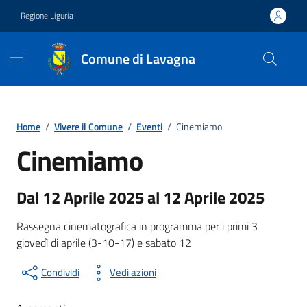
Vai ai contenuti
Vai al footer
Regione Liguria
Comune di Lavagna
Home
/
Vivere il Comune
/
Eventi
/
Cinemiamo
Cinemiamo
Evento
Dal 12 Aprile 2025 al 12 Aprile 2025
Rassegna cinematografica in programma per i primi 3
giovedì di aprile (3-10-17) e sabato 12
Condividi
Vedi azioni