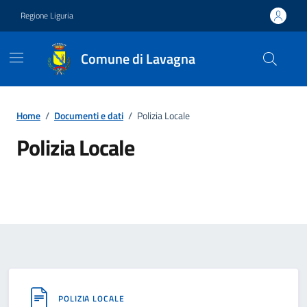
Vai ai contenuti
Vai al footer
Regione Liguria
Comune di Lavagna
Home
/
Documenti e dati
/
Polizia Locale
Polizia Locale
Dettagli del tipo di documento
POLIZIA LOCALE