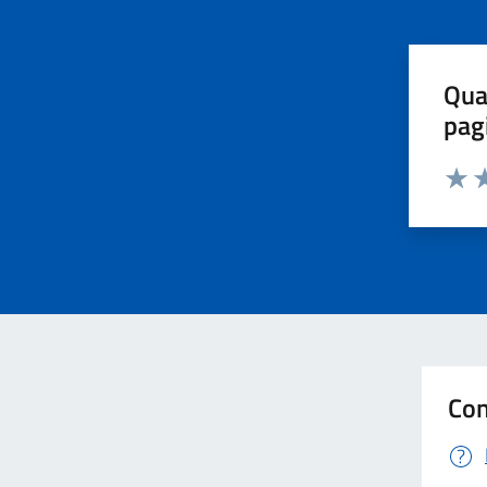
Qua
pag
Valut
Va
Con