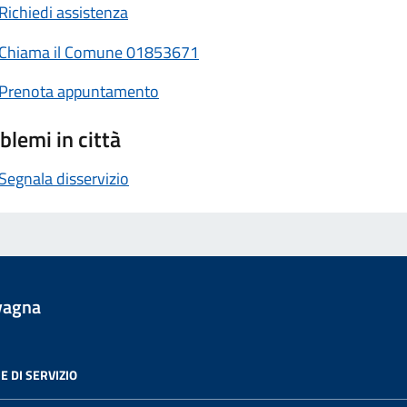
Richiedi assistenza
Chiama il Comune 01853671
Prenota appuntamento
blemi in città
Segnala disservizio
vagna
E DI SERVIZIO