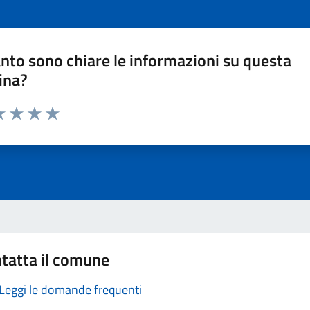
nto sono chiare le informazioni su questa
ina?
a 1 stelle su 5
luta 2 stelle su 5
Valuta 3 stelle su 5
Valuta 4 stelle su 5
Valuta 5 stelle su 5
tatta il comune
Leggi le domande frequenti