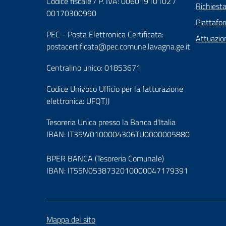
Codice fiscale / P. IVA: 00601910102 /
Richiest
00170300990
Piattafo
PEC - Posta Elettronica Certificata:
Attuazio
postacertificata@pec.comune.lavagna.ge.it
Centralino unico: 01853671
Codice Univoco Ufficio per la fatturazione
elettronica: UFQTJJ
Tesoreria Unica presso la Banca d'Italia
IBAN: IT35W0100004306TU0000005880
BPER BANCA (Tesoreria Comunale)
IBAN: IT55N0538732010000047179391
Mappa del sito