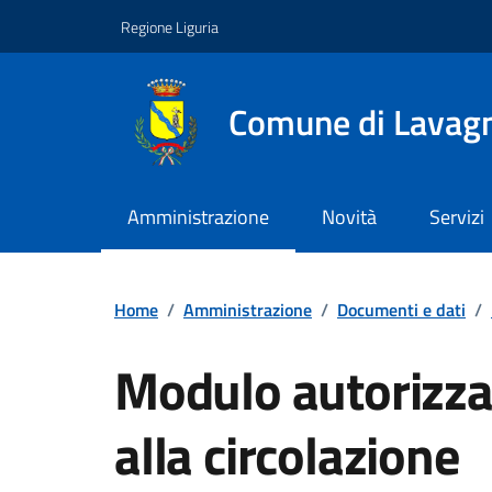
Vai ai contenuti
Vai al footer
Regione Liguria
Comune di Lavag
Amministrazione
Novità
Servizi
Home
/
Amministrazione
/
Documenti e dati
/
Modulo autorizzaz
alla circolazione