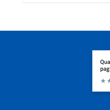
Qua
pag
Valut
Va