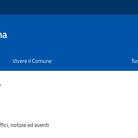
na
Vivere il Comune
Tu
o
'argomento
ici, notizie ed eventi