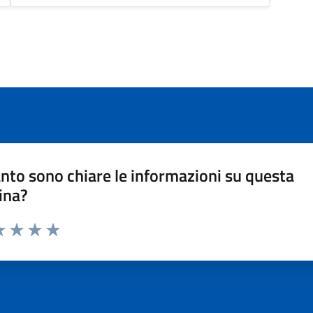
nto sono chiare le informazioni su questa
ina?
a 1 stelle su 5
luta 2 stelle su 5
Valuta 3 stelle su 5
Valuta 4 stelle su 5
Valuta 5 stelle su 5