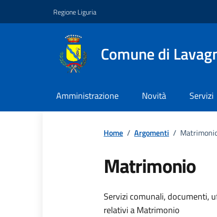
Vai ai contenuti
Vai al footer
Regione Liguria
Comune di Lavag
Amministrazione
Novità
Servizi
Home
/
Argomenti
/
Matrimoni
Matrimonio
Dettagli dell
Servizi comunali, documenti, uff
relativi a Matrimonio