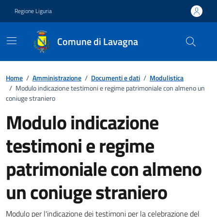
Vai ai contenuti
Vai al footer
Regione Liguria
Comune di Lavagna
Home
/
Amministrazione
/
Documenti e dati
/
Modulistica
/
Modulo indicazione testimoni e regime patrimoniale con almeno un
coniuge straniero
Modulo indicazione
testimoni e regime
patrimoniale con almeno
un coniuge straniero
Modulo per l'indicazione dei testimoni per la celebrazione del