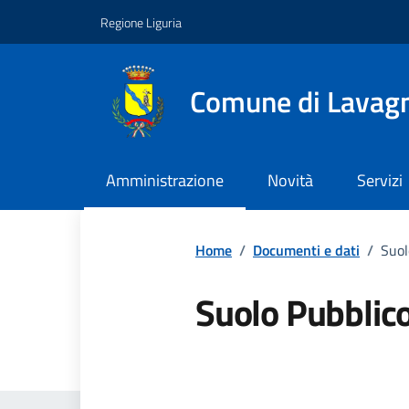
Vai ai contenuti
Vai al footer
Regione Liguria
Comune di Lavag
Amministrazione
Novità
Servizi
Home
/
Documenti e dati
/
Suol
Suolo Pubblic
Dettagli del 