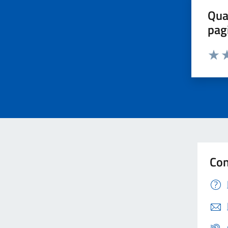
Qua
pag
Valut
Va
Con