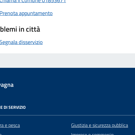
Chiama il Comune 01853671
Prenota appuntamento
blemi in città
Segnala disservizio
vagna
E DI SERVIZIO
ra e pesca
Giustizia e sicurezza pubblica
e
Imprese e commercio