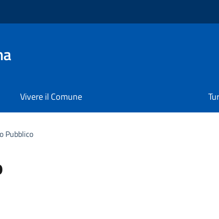
na
Vivere il Comune
Tu
o Pubblico
o
tipo di documento