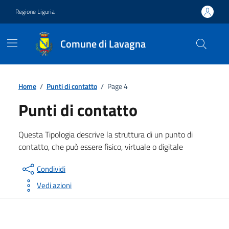
Vai ai contenuti
Vai al footer
Regione Liguria
Comune di Lavagna
Home
/
Punti di contatto
/
Page 4
Punti di contatto
Questa Tipologia descrive la struttura di un punto di
contatto, che può essere fisico, virtuale o digitale
Condividi
Vedi azioni