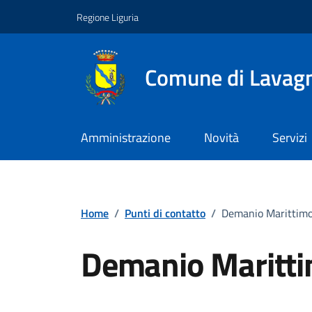
Vai ai contenuti
Vai al footer
Regione Liguria
Comune di Lavag
Amministrazione
Novità
Servizi
Home
/
Punti di contatto
/
Demanio Marittim
Demanio Maritt
Punto di contatto