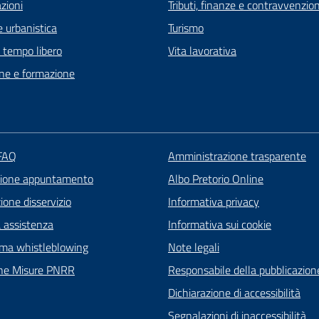
zioni
Tributi, finanze e contravvenzion
 urbanistica
Turismo
e tempo libero
Vita lavorativa
ne e formazione
 FAQ
Amministrazione trasparente
zione appuntamento
Albo Pretorio Online
one disservizio
Informativa privacy
a assistenza
Informativa sui cookie
rma whistleblowing
Note legali
ne Misure PNRR
Responsabile della pubblicazion
Dichiarazione di accessibilità
Segnalazioni di inaccessibilità