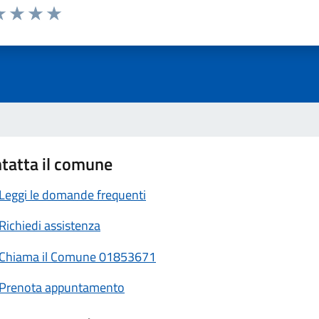
a 1 stelle su 5
luta 2 stelle su 5
Valuta 3 stelle su 5
Valuta 4 stelle su 5
Valuta 5 stelle su 5
tatta il comune
Leggi le domande frequenti
Richiedi assistenza
Chiama il Comune 01853671
Prenota appuntamento