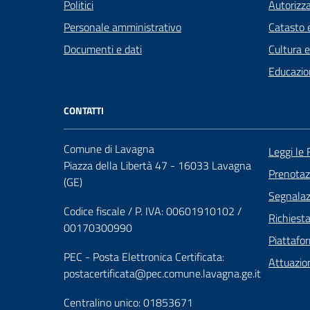
Politici
Autorizza
Personale amministrativo
Catasto e
Documenti e dati
Cultura 
Educazio
CONTATTI
Comune di Lavagna
Leggi le
Piazza della Libertà 47 - 16033 Lavagna
Prenota
(GE)
Segnalazi
Codice fiscale / P. IVA: 00601910102 /
Richiest
00170300990
Piattafo
PEC - Posta Elettronica Certificata:
Attuazio
postacertificata@pec.comune.lavagna.ge.it
Centralino unico: 01853671