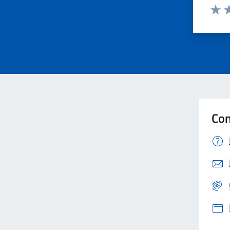
Valut
Va
Con