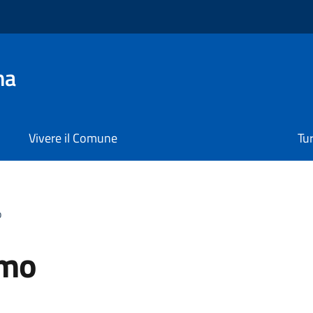
na
Vivere il Comune
Tu
o
imo