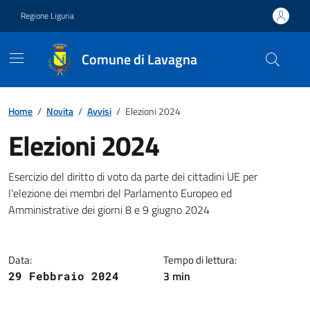
Vai ai contenuti
Vai al footer
Regione Liguria
Comune di Lavagna
Home
/
Novita
/
Avvisi
/
Elezioni 2024
Elezioni 2024
Notizia
Esercizio del diritto di voto da parte dei cittadini UE per
l'elezione dei membri del Parlamento Europeo ed
Amministrative dei giorni 8 e 9 giugno 2024
Data:
Tempo di lettura:
3 min
29 Febbraio 2024