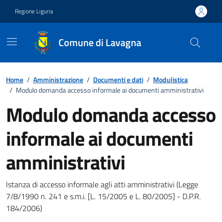
Vai ai contenuti
Vai al footer
Regione Liguria
Comune di Lavagna
Home
/
Amministrazione
/
Documenti e dati
/
Modulistica
/
Modulo domanda accesso informale ai documenti amministrativi
Modulo domanda accesso
informale ai documenti
amministrativi
Documento pubblico
Istanza di accesso informale agli atti amministrativi (Legge
7/8/1990 n. 241 e s.m.i. [L. 15/2005 e L. 80/2005] - D.P.R.
184/2006)