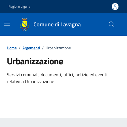
Vai ai contenuti
Vai al footer
Regione Liguria
Comune di Lavagna
Home
/
Argomenti
/
Urbanizzazione
Urbanizzazione
Dettagli dell'argomento
Servizi comunali, documenti, uffici, notizie ed eventi
relativi a Urbanizzazione