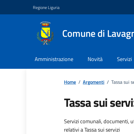
Vai ai contenuti
Vai al footer
Regione Liguria
Comune di Lavag
Amministrazione
Novità
Servizi
Home
/
Argomenti
/
Tassa sui s
Tassa sui servi
Dettagli dell
Servizi comunali, documenti, uff
relativi a Tassa sui servizi