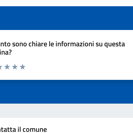
nto sono chiare le informazioni su questa
ina?
a 1 stelle su 5
luta 2 stelle su 5
Valuta 3 stelle su 5
Valuta 4 stelle su 5
Valuta 5 stelle su 5
tatta il comune