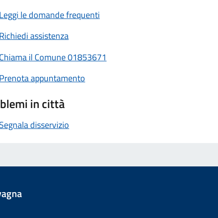
Leggi le domande frequenti
Richiedi assistenza
Chiama il Comune 01853671
Prenota appuntamento
blemi in città
Segnala disservizio
vagna