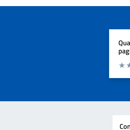
Qua
pag
Valut
Va
Con