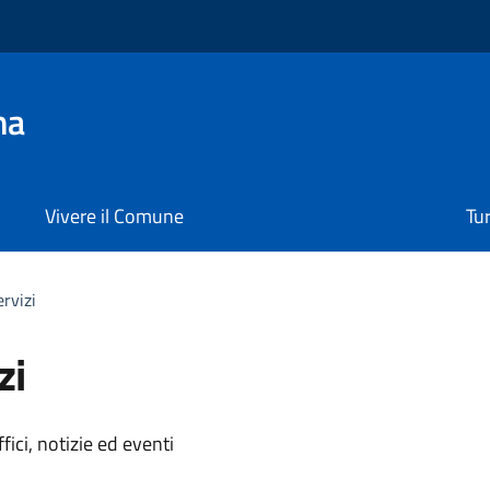
na
Vivere il Comune
Tu
ervizi
zi
'argomento
ici, notizie ed eventi