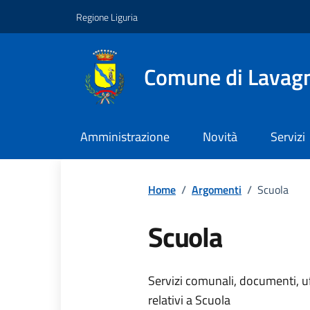
Vai ai contenuti
Vai al footer
Regione Liguria
Comune di Lavag
Amministrazione
Novità
Servizi
Home
/
Argomenti
/
Scuola
Scuola
Dettagli dell
Servizi comunali, documenti, uff
relativi a Scuola