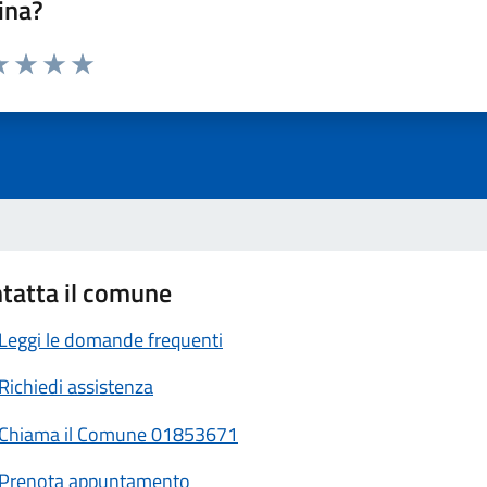
ina?
a 1 stelle su 5
luta 2 stelle su 5
Valuta 3 stelle su 5
Valuta 4 stelle su 5
Valuta 5 stelle su 5
tatta il comune
Leggi le domande frequenti
Richiedi assistenza
Chiama il Comune 01853671
Prenota appuntamento