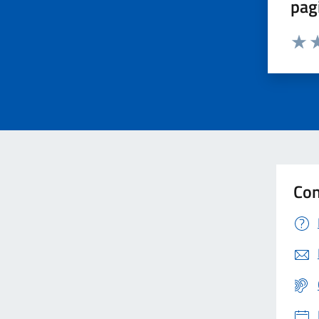
pag
Valut
Va
Con