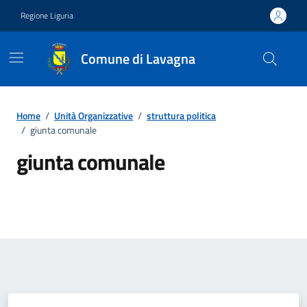
Vai ai contenuti
Vai al footer
Regione Liguria
Comune di Lavagna
Home
/
Unità Organizzative
/
struttura politica
/
giunta comunale
giunta comunale
Dettagli del tipo di unità organ