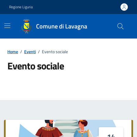
Vai ai contenuti
Vai al footer
Regione Liguria
Comune di Lavagna
Home
/
Eventi
/
Evento sociale
Evento sociale
Dettagli del tipo di evento
14