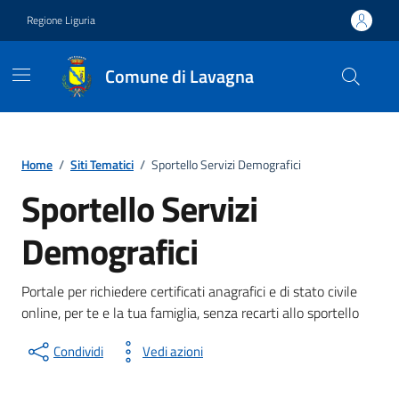
Vai ai contenuti
Vai al footer
Regione Liguria
Comune di Lavagna
Home
/
Siti Tematici
/
Sportello Servizi Demografici
Sportello Servizi
Demografici
Portale per richiedere certificati anagrafici e di stato civile
online, per te e la tua famiglia, senza recarti allo sportello
Condividi
Vedi azioni