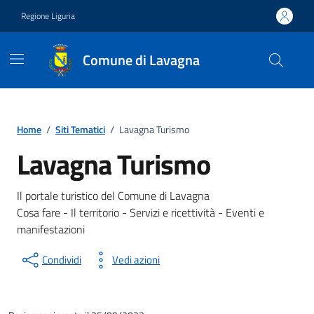
Vai ai contenuti
Vai al footer
Regione Liguria
Comune di Lavagna
Home
/
Siti Tematici
/
Lavagna Turismo
Lavagna Turismo
Il portale turistico del Comune di Lavagna
Cosa fare - Il territorio - Servizi e ricettività - Eventi e
manifestazioni
Condividi
Vedi azioni