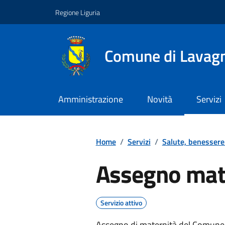
Vai ai contenuti
Vai al footer
Regione Liguria
Comune di Lavag
Amministrazione
Novità
Servizi
Home
/
Servizi
/
Salute, benessere
Assegno mat
Servizio attivo
Assegno di maternità del Comune (