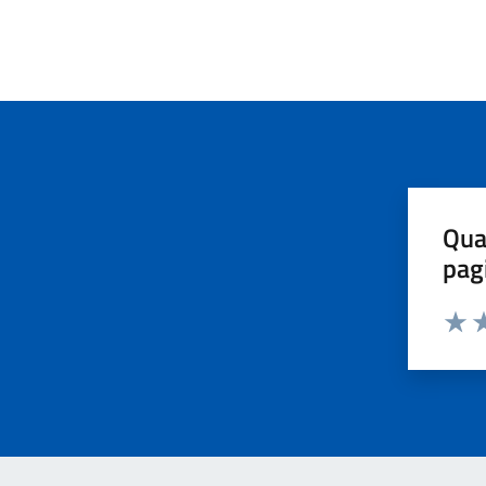
Qua
pag
Valut
Va