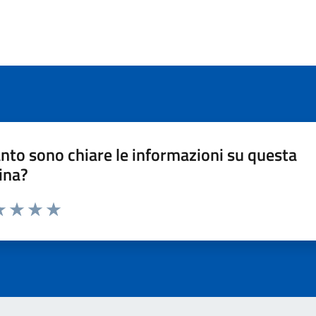
nto sono chiare le informazioni su questa
ina?
a 1 stelle su 5
luta 2 stelle su 5
Valuta 3 stelle su 5
Valuta 4 stelle su 5
Valuta 5 stelle su 5