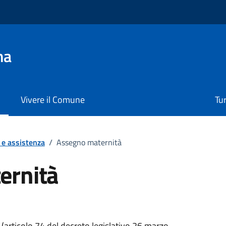
na
Vivere il Comune
Tu
 e assistenza
/
Assegno maternità
ernità
articolo 74 del decreto legislativo 26 marzo