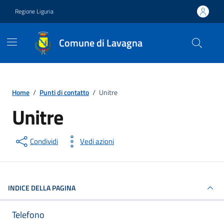
Vai ai contenuti
Vai al footer
Regione Liguria
Comune di Lavagna
Home
/
Punti di contatto
/
Unitre
Unitre
Punto di contatto
Condividi
Vedi azioni
INDICE DELLA PAGINA
Telefono