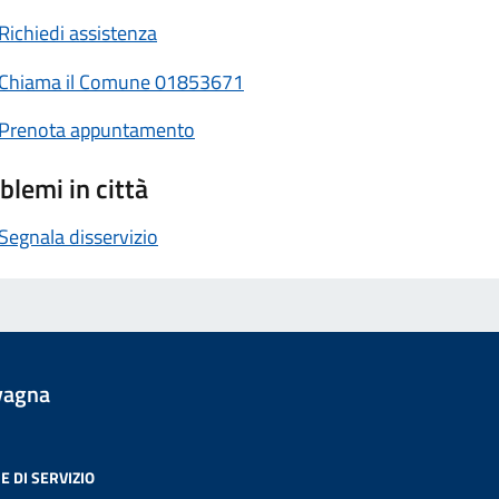
Richiedi assistenza
Chiama il Comune 01853671
Prenota appuntamento
blemi in città
Segnala disservizio
vagna
E DI SERVIZIO