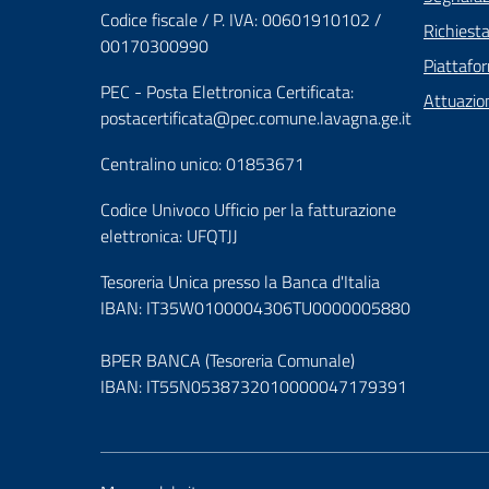
Codice fiscale / P. IVA: 00601910102 /
Richiest
00170300990
Piattafo
PEC - Posta Elettronica Certificata:
Attuazio
postacertificata@pec.comune.lavagna.ge.it
Centralino unico: 01853671
Codice Univoco Ufficio per la fatturazione
elettronica: UFQTJJ
Tesoreria Unica presso la Banca d'Italia
IBAN: IT35W0100004306TU0000005880
BPER BANCA (Tesoreria Comunale)
IBAN: IT55N0538732010000047179391