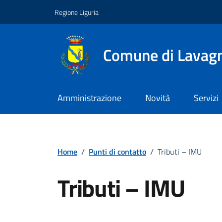
Vai ai contenuti
Vai al footer
Regione Liguria
Comune di Lavag
Amministrazione
Novità
Servizi
Home
/
Punti di contatto
/
Tributi – IMU
Tributi – IMU
Punto di contatto