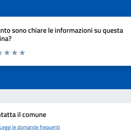
nto sono chiare le informazioni su questa
ina?
a 1 stelle su 5
luta 2 stelle su 5
Valuta 3 stelle su 5
Valuta 4 stelle su 5
Valuta 5 stelle su 5
tatta il comune
Leggi le domande frequenti