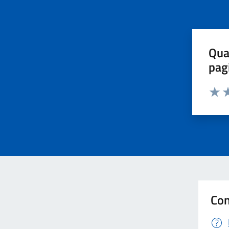
Qua
pag
Valut
Va
Con