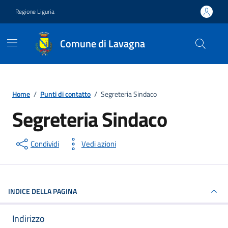
Vai ai contenuti
Vai al footer
Regione Liguria
Comune di Lavagna
Home
/
Punti di contatto
/
Segreteria Sindaco
Segreteria Sindaco
Punto di contatto
Condividi
Vedi azioni
INDICE DELLA PAGINA
Indirizzo