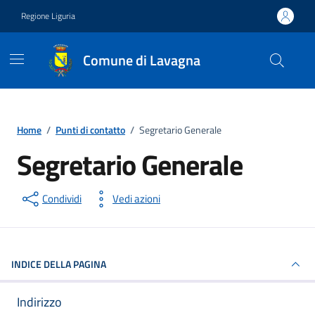
Vai ai contenuti
Vai al footer
Regione Liguria
Comune di Lavagna
Home
/
Punti di contatto
/
Segretario Generale
Segretario Generale
Punto di contatto
Condividi
Vedi azioni
INDICE DELLA PAGINA
Indirizzo