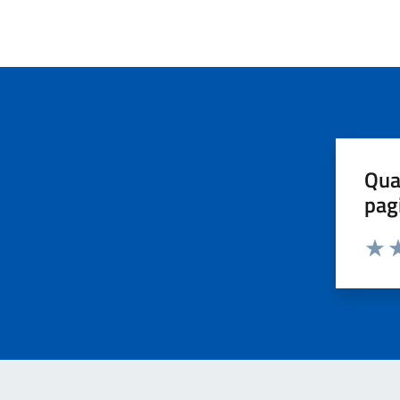
Qua
pag
Valut
Va