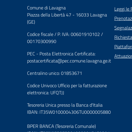
Comune di Lavagna
Leggi le
Piazza della Libertà 47 - 16033 Lavagna
Prenota
(GE)
Segnalazi
Codice fiscale / P. IVA: 00601910102 /
Richiest
00170300990
Piattafo
PEC - Posta Elettronica Certificata:
Attuazio
postacertificata@pec.comune.lavagna.ge.it
Centralino unico: 01853671
Codice Univoco Ufficio per la fatturazione
elettronica: UFQTJJ
Tesoreria Unica presso la Banca d'Italia
IBAN: IT35W0100004306TU0000005880
BPER BANCA (Tesoreria Comunale)