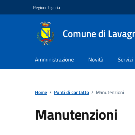
Vai ai contenuti
Vai al footer
Regione Liguria
Comune di Lavag
Amministrazione
Novità
Servizi
Home
/
Punti di contatto
/
Manutenzioni
Manutenzioni
Punto di contatto