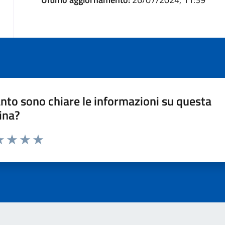
nto sono chiare le informazioni su questa
ina?
a 1 stelle su 5
luta 2 stelle su 5
Valuta 3 stelle su 5
Valuta 4 stelle su 5
Valuta 5 stelle su 5