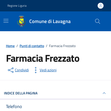
Vai ai contenuti
Vai al footer
Regione Liguria
Comune di Lavagna
Home
/
Punti di contatto
/
Farmacia Frezzato
Farmacia Frezzato
Punto di contatto
Condividi
Vedi azioni
INDICE DELLA PAGINA
Telefono