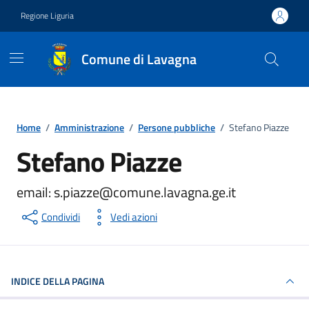
Vai ai contenuti
Vai al footer
Regione Liguria
Comune di Lavagna
Home
/
Amministrazione
/
Persone pubbliche
/
Stefano Piazze
Stefano Piazze
Persona pubblica
email: s.piazze@comune.lavagna.ge.it
Condividi
Vedi azioni
INDICE DELLA PAGINA