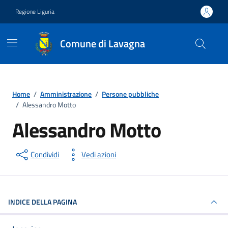
Vai ai contenuti
Vai al footer
Regione Liguria
Comune di Lavagna
Home
/
Amministrazione
/
Persone pubbliche
/
Alessandro Motto
Alessandro Motto
Persona pubblica
Condividi
Vedi azioni
INDICE DELLA PAGINA