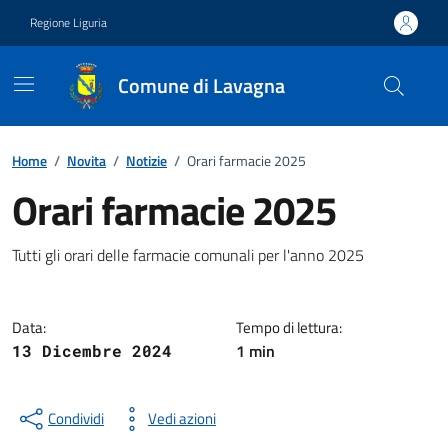
Vai ai contenuti
Vai al footer
Regione Liguria
Comune di Lavagna
Home
/
Novita
/
Notizie
/
Orari farmacie 2025
Orari farmacie 2025
Notizia
Tutti gli orari delle farmacie comunali per l'anno 2025
Data:
Tempo di lettura:
1 min
13 Dicembre 2024
Condividi
Vedi azioni