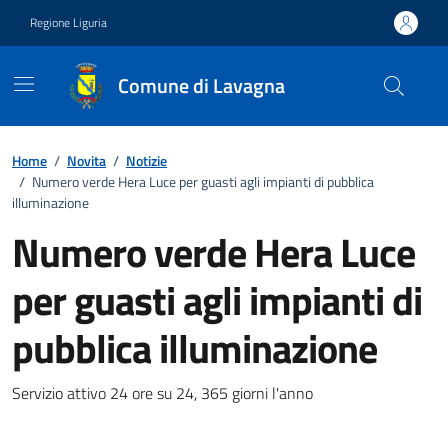
Vai ai contenuti
Vai al footer
Regione Liguria
Comune di Lavagna
Home
/
Novita
/
Notizie
/
Numero verde Hera Luce per guasti agli impianti di pubblica
illuminazione
Numero verde Hera Luce
per guasti agli impianti di
pubblica illuminazione
Notizia
Servizio attivo 24 ore su 24, 365 giorni l'anno