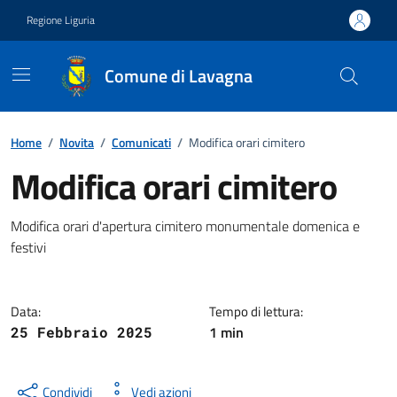
Vai ai contenuti
Vai al footer
Regione Liguria
Comune di Lavagna
Home
/
Novita
/
Comunicati
/
Modifica orari cimitero
Modifica orari cimitero
Notizia
Modifica orari d'apertura cimitero monumentale domenica e
festivi
Data:
Tempo di lettura:
1 min
25 Febbraio 2025
Condividi
Vedi azioni