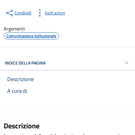
Condividi
Vedi azioni
Argomenti
Comunicazione istituzionale
INDICE DELLA PAGINA
Descrizione
A cura di
Articolo completo
Descrizione