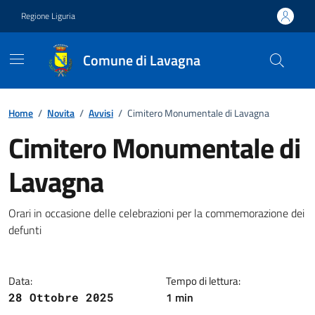
Vai ai contenuti
Vai al footer
Regione Liguria
Comune di Lavagna
Home
/
Novita
/
Avvisi
/
Cimitero Monumentale di Lavagna
Cimitero Monumentale di
Lavagna
Notizia
Orari in occasione delle celebrazioni per la commemorazione dei
defunti
Data:
Tempo di lettura:
1 min
28 Ottobre 2025